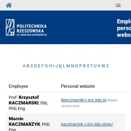
Empl
pers
webs
A
B
C
D
E
F
G
H
I
J
K
L
M
N
O
P
R
S
T
U
V
W
Z
Employee
Personal website
Prof.
Krzysztof
kkaczmarski.v.prz.edu.pl
(Polish
KACZMARSKI
, DSc,
version only)
PhD, Eng.
Marcin
KACZMARZYK
, PhD,
kaczmarzyk.v.prz.edu.pl/en/
Eng.