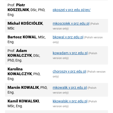
Prof.
Piotr
KOSZELNIK
, DSc, PhD,
pkoszel.v.prz.edu.pl/en/
Eng.
Michał KOŚCIÓŁEK
,
mkosciolek.v.prz.edu.pl
(Polish
MSc
version only)
Bartosz KOWAL
, MSc,
bkowal.v.prz.edu.pl
(Polish version
Eng.
only)
Prof.
Adam
kowadam.v.prz.edu.pl
(Polish
KOWALCZYK
, DSc,
version only)
PhD, Eng.
Karolina
choroszy.v.prz.edu.pl
(Polish version
KOWALCZYK
, PhD,
only)
Eng.
Marcin KOWALIK
, PhD,
mkowalik.v.prz.edu.pl
(Polish
Eng.
version only)
Kamil KOWALSKI
,
kkowalski.v.prz.edu.pl
(Polish
MSc, Eng.
version only)