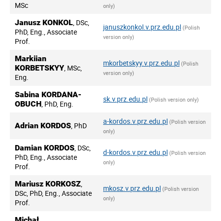
MSc
only)
Janusz KONKOL
, DSc,
januszkonkol.v.prz.edu.pl
(Polish
PhD, Eng., Associate
version only)
Prof.
Markiian
mkorbetskyy.v.prz.edu.pl
(Polish
KORBETSKYY
, MSc,
version only)
Eng.
Sabina KORDANA-
sk.v.prz.edu.pl
(Polish version only)
OBUCH
, PhD, Eng.
a-kordos.v.prz.edu.pl
(Polish version
Adrian KORDOS
, PhD
only)
Damian KORDOS
, DSc,
d-kordos.v.prz.edu.pl
(Polish version
PhD, Eng., Associate
only)
Prof.
Mariusz KORKOSZ
,
mkosz.v.prz.edu.pl
(Polish version
DSc, PhD, Eng., Associate
only)
Prof.
Michał