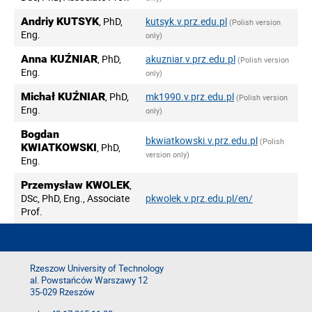
Andriy KUTSYK
, PhD,
kutsyk.v.prz.edu.pl
(Polish version
Eng.
only)
Anna KUŹNIAR
, PhD,
akuzniar.v.prz.edu.pl
(Polish version
Eng.
only)
Michał KUŹNIAR
, PhD,
mk1990.v.prz.edu.pl
(Polish version
Eng.
only)
Bogdan
bkwiatkowski.v.prz.edu.pl
(Polish
KWIATKOWSKI
, PhD,
version only)
Eng.
Przemysław KWOLEK
,
DSc, PhD, Eng., Associate
pkwolek.v.prz.edu.pl/en/
Prof.
Rzeszow University of Technology
al. Powstańców Warszawy 12
35-029 Rzeszów