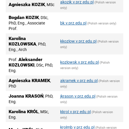
akozik.v.prz.edu.pl
(Polish version
Agnieszka KOZIK
, MSc
only)
Bogdan KOZIK
, DSc,
PhD, Eng., Associate
bk.v.prz.edu.pl
(Polish version only)
Prof.
Karolina
kkozlow.v.prz.edu.pl
(Polish version
KOZŁOWSKA
, PhD,
only)
Eng., Arch
Prof.
Aleksander
kozlowsk.v.prz.edu.pl
(Polish
KOZŁOWSKI
, DSc, PhD,
version only)
Eng.
Agnieszka KRAMEK
,
akramek.v.prz.edu.pl
(Polish version
PhD
only)
Joanna KRASOŃ
, PhD,
jkrason.v.prz.edu.pl
(Polish version
Eng.
only)
Karolina KRÓL
, MSc,
kkrol.v.prz.edu.pl
(Polish version
Eng.
only)
krolmb.v.prz.edu.pl
(Polish version