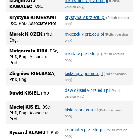
Małgorzata
mkawalec.v.prz.edu.pl
(Polish
KAWALEC
, MSc
version only)
Krystyna KHORRAMI
,
krystyna.v.prz.edu.pl
(Polish version
DSc, PhD, Associate Prof.
only)
Marek KICZEK
, PhD,
mkiczek.v.prz.edu.pl
(Polish version
Eng.
only)
Małgorzata KIDA
, DSc,
mkida.v.prz.edu.pl
(Polish version
PhD, Eng., Associate
only)
Prof.
Zbigniew KIEŁBASA
,
kielzbig.v.prz.edu.pl
(Polish version
PhD, Eng.
only)
dawidkisiel.v.prz.edu.pl
(Polish
Dawid KISIEL
, PhD
version only)
Maciej KISIEL
, DSc,
kisiel.v.prz.edu.pl
(Polish version
PhD, Eng., Associate
only)
Prof.
rklamut.v.prz.edu.pl
(Polish version
Ryszard KLAMUT
, PhD
only)