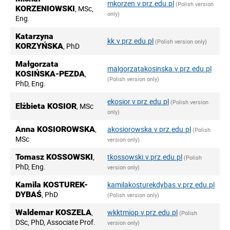
mkorzen.v.prz.edu.pl
(Polish version
KORZENIOWSKI
, MSc,
only)
Eng.
Katarzyna
kk.v.prz.edu.pl
(Polish version only)
KORZYŃSKA
, PhD
Małgorzata
malgorzatakosinska.v.prz.edu.pl
KOSIŃSKA-PEZDA
,
(Polish version only)
PhD, Eng.
ekosior.v.prz.edu.pl
(Polish version
Elżbieta KOSIOR
, MSc
only)
Anna KOSIOROWSKA
,
akosiorowska.v.prz.edu.pl
(Polish
MSc
version only)
Tomasz KOSSOWSKI
,
tkossowski.v.prz.edu.pl
(Polish
PhD, Eng.
version only)
Kamila KOSTUREK-
kamilakosturekdybas.v.prz.edu.pl
DYBAŚ
, PhD
(Polish version only)
Waldemar KOSZELA
,
wkktmiop.v.prz.edu.pl
(Polish
DSc, PhD, Associate Prof.
version only)