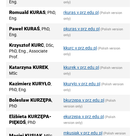
Eng.
only)
Romuald KURAS
, PhD,
rkuras.v.prz.edu.pl
(Polish version
Eng.
only)
Paweł KURAŚ
, PhD,
pkuras.v.prz.edu.pl
(Polish version
Eng.
only)
Krzysztof KURC
, DSc,
kkurc.v.prz.edu.pl
(Polish version
PhD, Eng., Associate
only)
Prof.
Katarzyna KUREK
,
kkurek.v.prz.edu.pl
(Polish version
MSc
only)
Kazimierz KURYŁO
,
kkurylo.v.prz.edu.pl
(Polish version
PhD, Eng.
only)
Bolesław KURZĘPA
,
bkurzepa.v.prz.edu.pl
(Polish
PhD
version only)
Elżbieta KURZĘPA-
ekurzepa.v.prz.edu.pl
(Polish
PIĘKOŚ
, PhD
version only)
mkusiak.v.prz.edu.pl
(Polish version
Maciej KUSIAK
, MSc