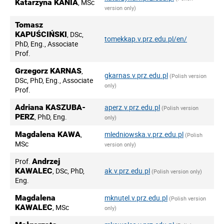
Katarzyna KANIA
, MSc
version only)
Tomasz
KAPUŚCIŃSKI
, DSc,
tomekkap.v.prz.edu.pl/en/
PhD, Eng., Associate
Prof.
Grzegorz KARNAS
,
gkarnas.v.prz.edu.pl
(Polish version
DSc, PhD, Eng., Associate
only)
Prof.
Adriana KASZUBA-
aperz.v.prz.edu.pl
(Polish version
PERZ
, PhD, Eng.
only)
Magdalena KAWA
,
mledniowska.v.prz.edu.pl
(Polish
MSc
version only)
Prof.
Andrzej
KAWALEC
, DSc, PhD,
ak.v.prz.edu.pl
(Polish version only)
Eng.
Magdalena
mknutel.v.prz.edu.pl
(Polish version
KAWALEC
, MSc
only)