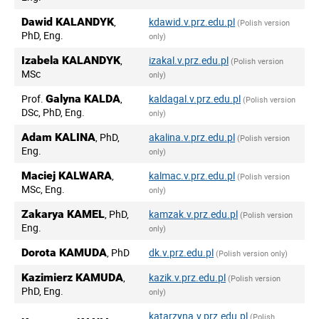
Dawid KALANDYK
,
kdawid.v.prz.edu.pl
(Polish version
PhD, Eng.
only)
Izabela KALANDYK
,
izakal.v.prz.edu.pl
(Polish version
MSc
only)
Prof.
Galyna KALDA
,
kaldagal.v.prz.edu.pl
(Polish version
DSc, PhD, Eng.
only)
Adam KALINA
, PhD,
akalina.v.prz.edu.pl
(Polish version
Eng.
only)
Maciej KALWARA
,
kalmac.v.prz.edu.pl
(Polish version
MSc, Eng.
only)
Zakarya KAMEL
, PhD,
kamzak.v.prz.edu.pl
(Polish version
Eng.
only)
Dorota KAMUDA
, PhD
dk.v.prz.edu.pl
(Polish version only)
Kazimierz KAMUDA
,
kazik.v.prz.edu.pl
(Polish version
PhD, Eng.
only)
katarzyna.v.prz.edu.pl
(Polish