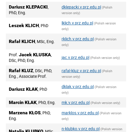
Dariusz KLEPACKI
,
dklepacki.v.prz.edu.pl
(Polish
PhD, Eng.
version only)
lklich.v.prz.edu.pl
(Polish version
Leszek KLICH
, PhD
only)
rklich.v.prz.edu.pl
(Polish version
Rafał KLICH
, MSc, Eng.
only)
Prof.
Jacek KLUSKA
,
jac.v.prz.edu.pl
(Polish version only)
DSc, PhD, Eng.
Rafał KLUZ
, DSc, PhD,
rafal-kluz.v.prz.edu.pl
(Polish
Eng., Associate Prof.
version only)
dklak.v.prz.edu.pl
(Polish version
Dariusz KŁAK
, PhD
only)
Marcin KŁAK
, PhD, Eng.
mk.v.prz.edu.pl
(Polish version only)
Marzena KŁOS
, PhD,
marklos.v.prz.edu.pl
(Polish version
Eng.
only)
n-klubko.v.prz.edu.pl
(Polish version
Natalia KŁUBKO
, MSc