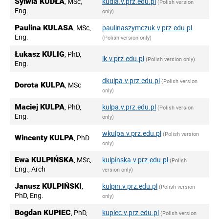
Sylwia KUDŁA
, MSc,
kudla.v.prz.edu.pl
(Polish version
Eng.
only)
Paulina KULASA
, MSc,
paulinaszymczuk.v.prz.edu.pl
Eng.
(Polish version only)
Łukasz KULIG
, PhD,
lk.v.prz.edu.pl
(Polish version only)
Eng.
dkulpa.v.prz.edu.pl
(Polish version
Dorota KULPA
, MSc
only)
Maciej KULPA
, PhD,
kulpa.v.prz.edu.pl
(Polish version
Eng.
only)
wkulpa.v.prz.edu.pl
(Polish version
Wincenty KULPA
, PhD
only)
Ewa KULPIŃSKA
, MSc,
kulpinska.v.prz.edu.pl
(Polish
Eng., Arch
version only)
Janusz KULPIŃSKI
,
kulpin.v.prz.edu.pl
(Polish version
PhD, Eng.
only)
Bogdan KUPIEC
, PhD,
kupiec.v.prz.edu.pl
(Polish version