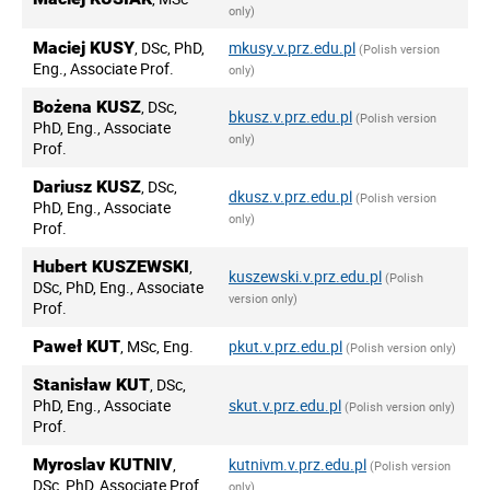
only)
Maciej KUSY
, DSc, PhD,
mkusy.v.prz.edu.pl
(Polish version
Eng., Associate Prof.
only)
Bożena KUSZ
, DSc,
bkusz.v.prz.edu.pl
(Polish version
PhD, Eng., Associate
only)
Prof.
Dariusz KUSZ
, DSc,
dkusz.v.prz.edu.pl
(Polish version
PhD, Eng., Associate
only)
Prof.
Hubert KUSZEWSKI
,
kuszewski.v.prz.edu.pl
(Polish
DSc, PhD, Eng., Associate
version only)
Prof.
Paweł KUT
, MSc, Eng.
pkut.v.prz.edu.pl
(Polish version only)
Stanisław KUT
, DSc,
PhD, Eng., Associate
skut.v.prz.edu.pl
(Polish version only)
Prof.
Myroslav KUTNIV
,
kutnivm.v.prz.edu.pl
(Polish version
DSc, PhD, Associate Prof.
only)