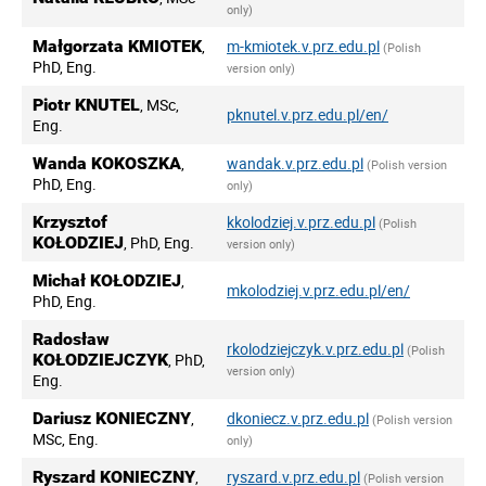
only)
Małgorzata KMIOTEK
,
m-kmiotek.v.prz.edu.pl
(Polish
PhD, Eng.
version only)
Piotr KNUTEL
, MSc,
pknutel.v.prz.edu.pl/en/
Eng.
Wanda KOKOSZKA
,
wandak.v.prz.edu.pl
(Polish version
PhD, Eng.
only)
Krzysztof
kkolodziej.v.prz.edu.pl
(Polish
KOŁODZIEJ
, PhD, Eng.
version only)
Michał KOŁODZIEJ
,
mkolodziej.v.prz.edu.pl/en/
PhD, Eng.
Radosław
rkolodziejczyk.v.prz.edu.pl
(Polish
KOŁODZIEJCZYK
, PhD,
version only)
Eng.
Dariusz KONIECZNY
,
dkoniecz.v.prz.edu.pl
(Polish version
MSc, Eng.
only)
Ryszard KONIECZNY
,
ryszard.v.prz.edu.pl
(Polish version