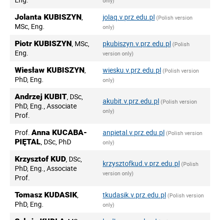
only)
Jolanta KUBISZYN
,
jolaq.v.prz.edu.pl
(Polish version
MSc, Eng.
only)
Piotr KUBISZYN
, MSc,
pkubiszyn.v.prz.edu.pl
(Polish
Eng.
version only)
Wiesław KUBISZYN
,
wiesku.v.prz.edu.pl
(Polish version
PhD, Eng.
only)
Andrzej KUBIT
, DSc,
akubit.v.prz.edu.pl
(Polish version
PhD, Eng., Associate
only)
Prof.
Prof.
Anna KUCABA-
anpietal.v.prz.edu.pl
(Polish version
PIĘTAL
, DSc, PhD
only)
Krzysztof KUD
, DSc,
krzysztofkud.v.prz.edu.pl
(Polish
PhD, Eng., Associate
version only)
Prof.
Tomasz KUDASIK
,
tkudasik.v.prz.edu.pl
(Polish version
PhD, Eng.
only)