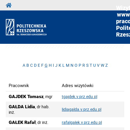
Wizy
www
prac
Polit
Rzes
A
B
C
D
E
F
G
H
I
J
K
L
M
N
O
P
R
S
T
U
V
W
Z
Pracownik
Adres wizytówki
GAJDEK Tomasz
, mgr
tgajdek.v.prz.edu.pl
GAŁDA Lidia
, dr hab.
lidiagalda.v.prz.edu.pl
inż.
GAŁEK Rafał
, dr inż.
rafalgalek.v.prz.edu.pl