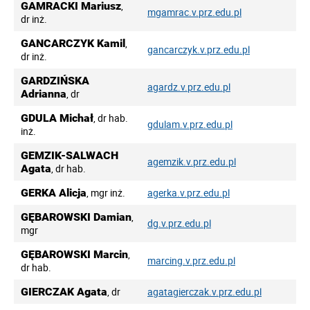
GAMRACKI Mariusz
,
mgamrac.v.prz.edu.pl
dr inż.
GANCARCZYK Kamil
,
gancarczyk.v.prz.edu.pl
dr inż.
GARDZIŃSKA
agardz.v.prz.edu.pl
Adrianna
, dr
GDULA Michał
, dr hab.
gdulam.v.prz.edu.pl
inż.
GEMZIK-SALWACH
agemzik.v.prz.edu.pl
Agata
, dr hab.
GERKA Alicja
, mgr inż.
agerka.v.prz.edu.pl
GĘBAROWSKI Damian
,
dg.v.prz.edu.pl
mgr
GĘBAROWSKI Marcin
,
marcing.v.prz.edu.pl
dr hab.
GIERCZAK Agata
, dr
agatagierczak.v.prz.edu.pl