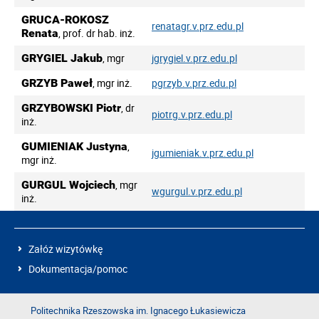
GRUCA-ROKOSZ
renatagr.v.prz.edu.pl
Renata
, prof. dr hab. inż.
GRYGIEL Jakub
, mgr
jgrygiel.v.prz.edu.pl
GRZYB Paweł
, mgr inż.
pgrzyb.v.prz.edu.pl
GRZYBOWSKI Piotr
, dr
piotrg.v.prz.edu.pl
inż.
GUMIENIAK Justyna
,
jgumieniak.v.prz.edu.pl
mgr inż.
GURGUL Wojciech
, mgr
wgurgul.v.prz.edu.pl
inż.
Załóż wizytówkę
Dokumentacja/pomoc
Politechnika Rzeszowska im. Ignacego Łukasiewicza