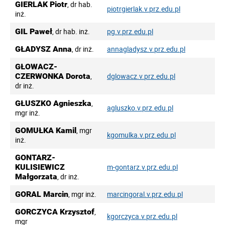
GIERLAK Piotr
, dr hab.
piotrgierlak.v.prz.edu.pl
inż.
GIL Paweł
, dr hab. inż.
pg.v.prz.edu.pl
GŁADYSZ Anna
, dr inż.
annagladysz.v.prz.edu.pl
GŁOWACZ-
CZERWONKA Dorota
,
dglowacz.v.prz.edu.pl
dr inż.
GŁUSZKO Agnieszka
,
agluszko.v.prz.edu.pl
mgr inż.
GOMUŁKA Kamil
, mgr
kgomulka.v.prz.edu.pl
inż.
GONTARZ-
KULISIEWICZ
m-gontarz.v.prz.edu.pl
Małgorzata
, dr inż.
GORAL Marcin
, mgr inż.
marcingoral.v.prz.edu.pl
GORCZYCA Krzysztof
,
kgorczyca.v.prz.edu.pl
mgr