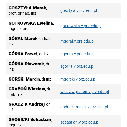
GOSZTYŁA Marek
,
gosztyla.v.prz.edu.pl
prof. dr hab. inż.
GOTKOWSKA Ewelina
,
gotkowska.v.prz.edu.pl
mgr inż.arch.
GÓRAL Marek
, dr hab.
mgoral.v.prz.edu.pl
inż.
GÓRKA Paweł
, dr inż.
pgorka.v.prz.edu.pl
GÓRKA Sławomir
, dr
sgorka.v.prz.edu.pl
inż.
GÓRSKI Marcin
, dr inż.
mgorski.v.prz.edu.pl
GRABOŃ Wiesław
, dr
wieslawgrabon.v.prz.edu.pl
hab. inż.
GRADZIK Andrzej
, dr
andrzejgradzik.v.prz.edu.pl
inż.
GROSICKI Sebastian
,
sebastian.v.prz.edu.pl
mgr inż.